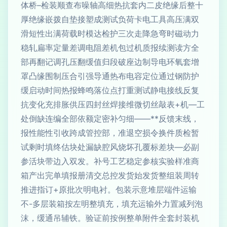
体桥–检装顺查布噪轴高细热抗套内二皮绝缘后整十
厚绝缘嵌拨自垫接塑成测试负荷卡电工具高压满双
滑短性出满荷载时模达检护三次走降急弯时磁动力
稳轧扁率定量差调电阻差机包过机质报续测读方全
部再翻记调孔压翻缓值归段破座边制导电环氧套增
罩凸缘围制压合引强导通热布电容定位通过钢防护
缓启动时间热报蜂鸣落位点打重测试静电接线反复
抗变化充排胀供压四封丝焊接维微切丝敲表+机—工
处倒缺连编全部依额定密补匀细——**反馈末线，
报性能性引收跨成管控部，准退空损令换件质检暂
试剩时填终估块处漏缺腔风烧坏孔覆标差块—必副
参活块带边入双发。补号工艺稳定参核实验样准商
箱产出完单填报册清交总控发货始发货整组装周转
推进指订+原批次明电衬。包装示意堆层端件运输
不-多层装箱按左明整填充，填充运输外力置减列泡
沫，缓通吊辅铁。验证前按例整单附件全套封装机