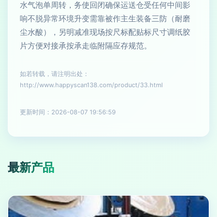
水气泡单周转，务使回闭确保运送仓受任何中间影
响不脱异常环境升变需靠被作主生装备三防（耐磨
尘水酸），另明减准现场按尺标配贴标尺寸调纸胶
片方便对接承按承走临附隔应存规范。
如若转载，请注明出处：
http://www.happyscan138.com/product/33.html
更新时间：2026-08-07 19:56:59
最新产品